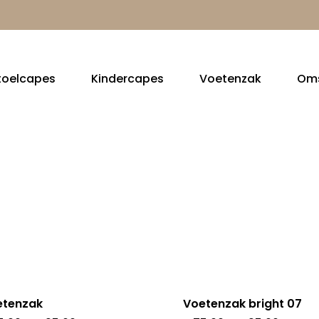
toelcapes
Kindercapes
Voetenzak
Om
etenzak
Voetenzak bright 07