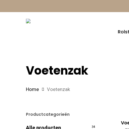
Skip
to
main
Rols
content
Voetenzak
Home
Voetenzak
Productcategorieën
Vo
Alle producten
34