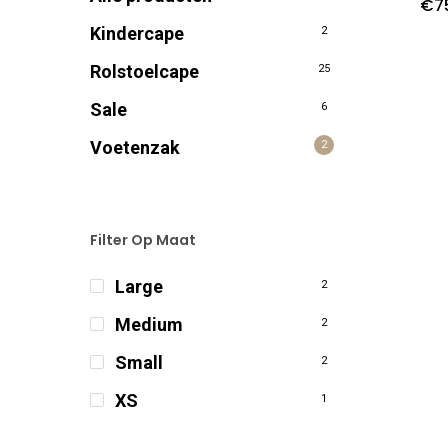
€
7
Kindercape
2
Rolstoelcape
25
Sale
6
Voetenzak
2
Filter Op Maat
Large
2
Medium
2
Small
2
XS
1